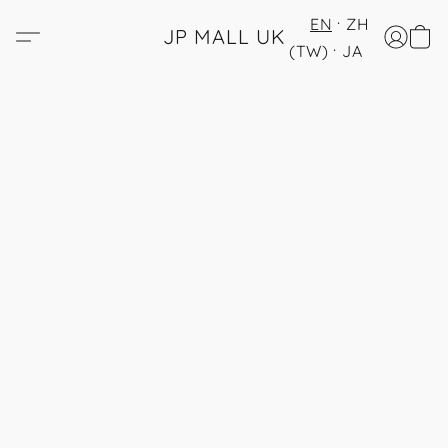
EN
ZH
JP MALL UK
(TW)
JA