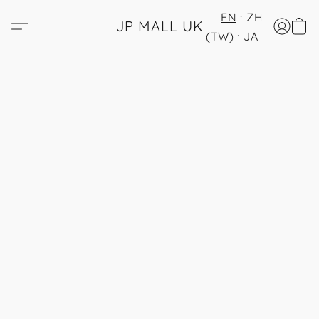
EN
ZH
JP MALL UK
(TW)
JA