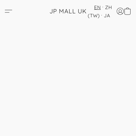
EN
ZH
JP MALL UK
(TW)
JA