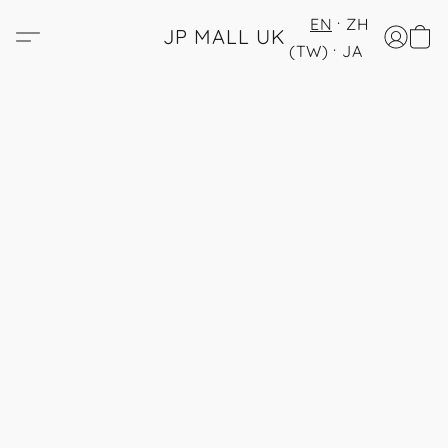
EN
ZH
JP MALL UK
(TW)
JA