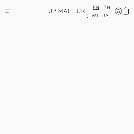
EN
ZH
JP MALL UK
(TW)
JA