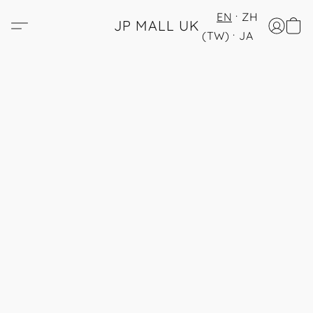
EN
ZH
JP MALL UK
(TW)
JA