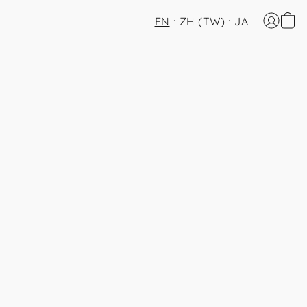
EN
ZH (TW)
JA