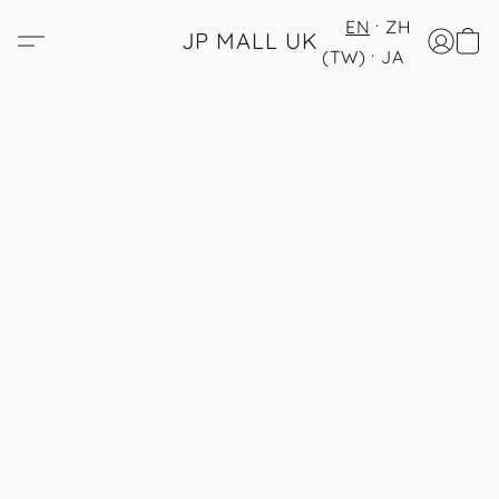
EN
ZH
JP MALL UK
(TW)
JA