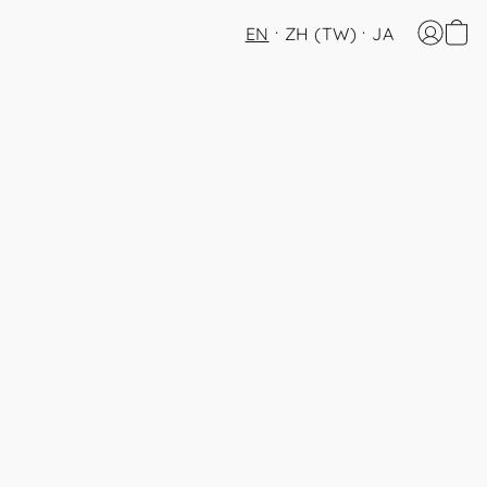
EN
ZH (TW)
JA