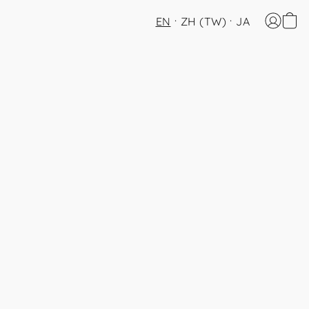
EN
ZH (TW)
JA