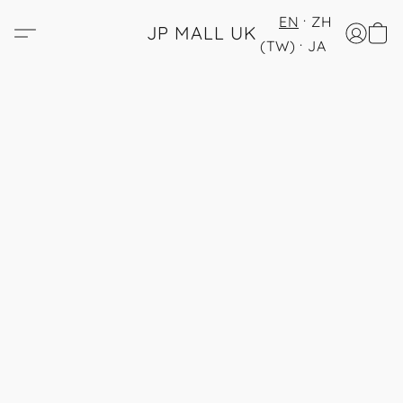
EN
ZH
JP MALL UK
(TW)
JA