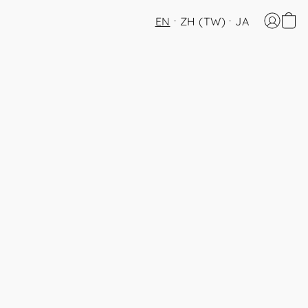
EN
ZH (TW)
JA