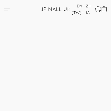
EN
ZH
JP MALL UK
(TW)
JA