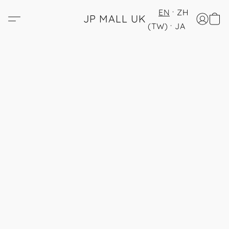
EN
ZH
JP MALL UK
(TW)
JA