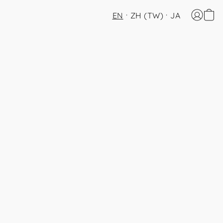
EN
ZH (TW)
JA