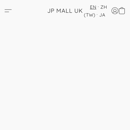
EN
ZH
JP MALL UK
(TW)
JA