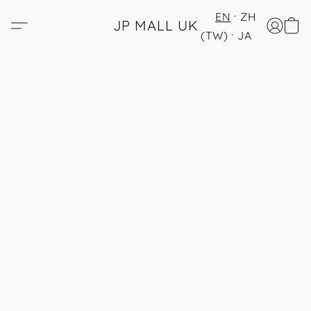
EN
ZH
JP MALL UK
(TW)
JA