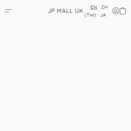
EN
ZH
JP MALL UK
(TW)
JA