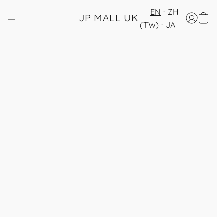
EN
ZH
JP MALL UK
(TW)
JA