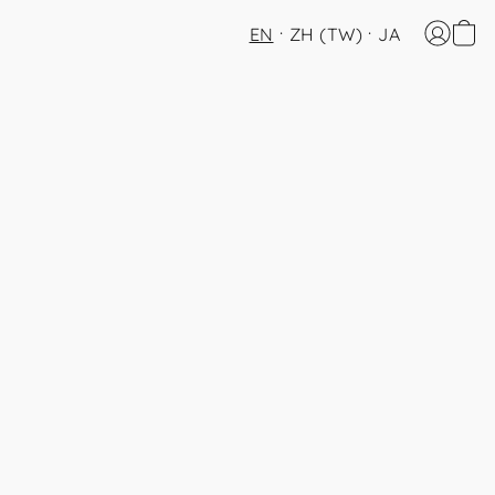
EN
ZH (TW)
JA