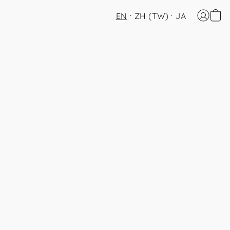
EN
ZH (TW)
JA