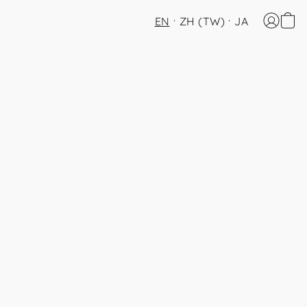
EN
ZH (TW)
JA