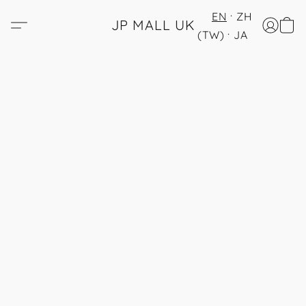
EN
ZH
JP MALL UK
(TW)
JA