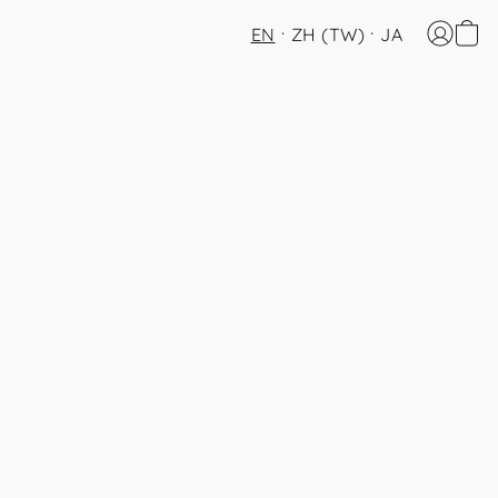
EN
ZH (TW)
JA