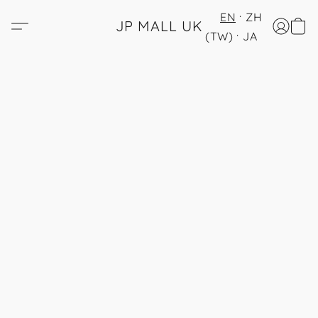
EN
ZH
JP MALL UK
(TW)
JA