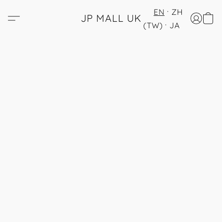
EN
ZH
JP MALL UK
(TW)
JA