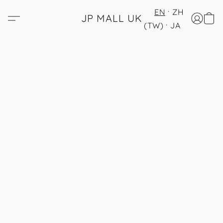
EN
ZH
JP MALL UK
(TW)
JA